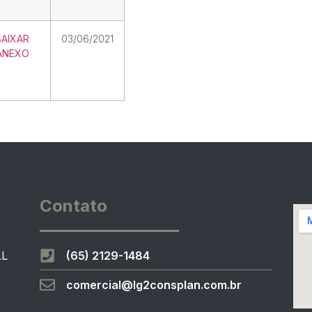
BAIXAR
03/06/2021
ANEXO
Contato
AL
(65) 2129-1484
comercial@lg2consplan.com.br