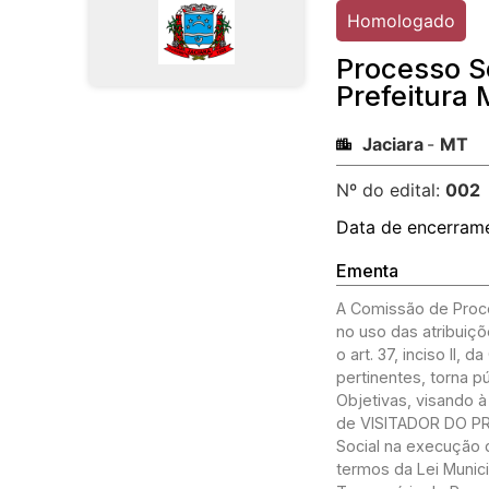
Homologado
Processo Se
Prefeitura 
Jaciara
-
MT
Nº do edital:
002
Data de encerram
Ementa
A Comissão de Proce
no uso das atribuiçõ
o art. 37, inciso II,
pertinentes, torna p
Objetivas, visando 
de VISITADOR DO PR
Social na execução 
termos da Lei Munici