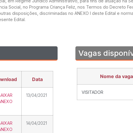
l, em Regime Jurídico Administrativo, para fins de atuação na Se
ncia Social, no Programa Criança Feliz, nos Termos do Decreto Fe
outras disposições, discriminadas no ANEXO I deste Edital e norm
sente Edital.
Vagas disponí
Nome da vaga
wnload
Data
VISITADOR
BAIXAR
13/04/2021
ANEXO
BAIXAR
14/04/2021
ANEXO