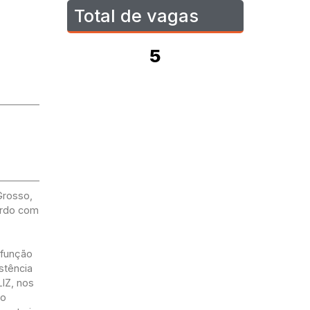
Total de vagas
5
Grosso,
cordo com
 função
stência
IZ, nos
ão