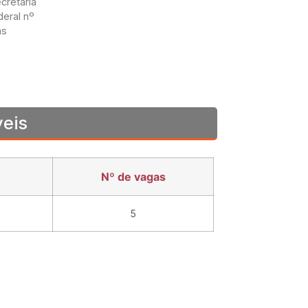
cretaria
deral nº
as
veis
Nº de vagas
5